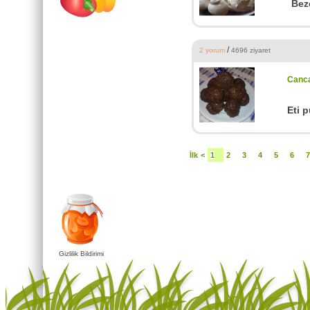
Bez
/
2 yorum
4696 ziyaret
Canc
Eti p
İlk
<
1
2
3
4
5
6
7
Gizlilik Bildirimi