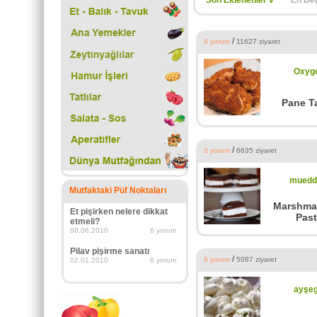
Son Eklenenler v
En Beğ
/
4 yorum
11627 ziyaret
Oxyg
Pane T
/
3 yorum
6635 ziyaret
muedd
Mutfaktaki Püf Noktaları
Marshma
Et pişirken nelere dikkat
Pas
etmeli?
08.06.2010
6 yorum
Pilav pişirme sanatı
/
6 yorum
5087 ziyaret
02.01.2010
6 yorum
ayşeg